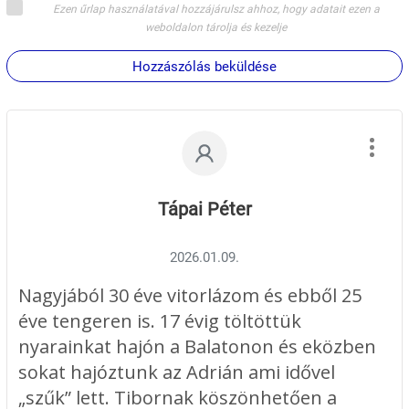
T. János
Ezen űrlap használatával hozzájárulsz ahhoz, hogy adatait ezen a
weboldalon tárolja és kezelje
4 "Aki fel szeretné frissíteni
Hozzászólás beküldése
tudását az új szezon előtt,
annak érdemes meghallgatnia
Tibi webináriumait"
M. Gyuri
Tápai Péter
40. "A különbségeket
kidomborítva, hogy miért ez az
2026.01.09.
egyedüli megbízható alapokat
Nagyjából 30 éve vitorlázom és ebből 25
adó oktatás. Példákkal
éve tengeren is. 17 évig töltöttük
illusztrálva. Elmesélném a
nyarainkat hajón a Balatonon és eközben
Vrboska térségében egy
sokat hajóztunk az Adrián ami idővel
„szűk” lett. Tibornak köszönhetően a
szomszéd hajón látottakat.