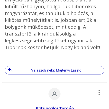
kihűlt tűzhányón, hallgattuk Tibor okos
rendszerezve nyújtasz a saját
magyarázatát, és tanultuk a hajózás, a
tapasztalataid alapján".
kikötés műhelytitkait is. Jobban értjük a
O. Balázs
bolygónk működését, mint eddig. A
transzfertől a kirándulásokig a
8."Tanfolyamon gondolkodom.
legkészségesebb segítőket ugyancsak
Főleg hogy ma megnéztem a
Tibornak köszönhetjük! Nagy kaland volt!
videót és látom mennyi
hiányosságom van."
Csaba
Válaszolj neki: Majtényi László
9."A legjobb elérhetősége
annak, hogy megtanuljad vagy
ismételjed a hajózással
kapcsolatos tudásodat.
Sztripszky Tamás