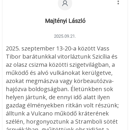
érthető volt az előadás."
Hasszán
Majtényi László
6."Pontos, precíz, tartalmas."
2025.09.21.
F. Géza
2025. szeptember 13-20-a között Vass
Tibor barátunkkal vitorláztunk Szicília és
Használható ismeretek, amiket
az olasz csizma közötti szigetvilágban, a
jobb itt megszerezni, mint saját
működő és alvó vulkánokat kerülgetve,
tapasztalatok révén nagyon sok
azokat megmászva vagy körbeautózva-
pénzért."
hajózva boldogságban. Életünkben sok
Cs. Gyula
helyen jártunk, de ennyi idő alatt ilyen
gazdag élményekben ritkán volt részünk;
7."Jószívvel tudom ajánlani
álltunk a Vulcano működő kráterének
mindenkinek, mert hasznos
szélén, horgonyoztunk a Stramboli sötét
árnyékában, gyűjtöttünk obszidiánt a
információkat összeszedetten