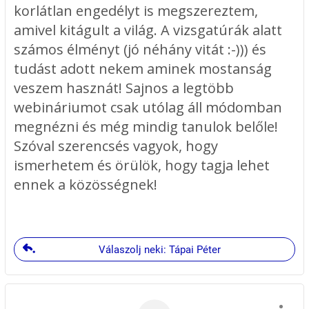
korlátlan engedélyt is megszereztem,
Horgonyuk felszedésekor, a
amivel kitágult a világ. A vizsgatúrák alatt
horgonynál álló integetéséből
számos élményt (jó néhány vitát :-))) és
arra tippeltem hogy ő is a
tudást adott nekem aminek mostanság
Jachtakadémián tanult, hang
veszem hasznát! Sajnos a legtöbb
nélkül hibátlanul végezték a
webináriumot csak utólag áll módomban
faladatot. A kikötőben
megnézni és még mindig tanulok belőle!
Szóval szerencsés vagyok, hogy
megkérdeztem hogy hol
ismerhetem és örülök, hogy tagja lehet
tanulták ezt a módszert, és nem
ennek a közösségnek!
tévedtem. Hasznos,
lényegretörő és jól érthető volt
az előadás.
Válaszolj neki: Tápai Péter
K.Péter
5."Hasznos, lényegretörő és jól