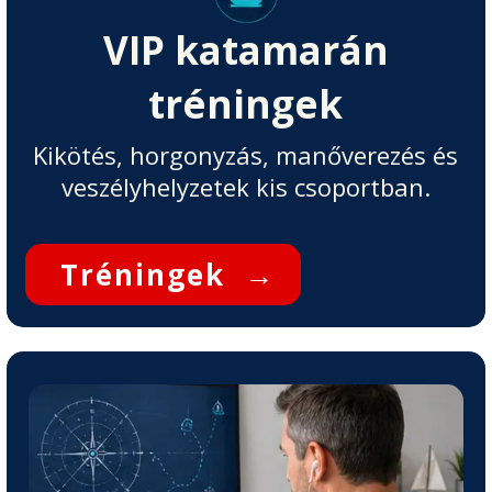
VIP katamarán
tréningek
Kikötés, horgonyzás, manőverezés és
veszélyhelyzetek kis csoportban.
Tréningek
→