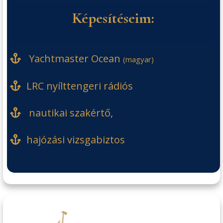
Képesítéseim:
Yachtmaster Ocean
(
magyar)
LRC nyílttengeri rádiós
nautikai szakértő,
hajózási vizsgabiztos