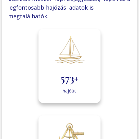
legfontosabb hajózási adatok is
megtalálhatók.
573+
hajóút