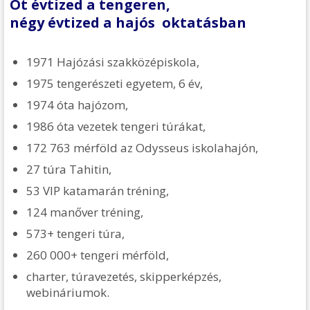
Öt évtized a tengeren,
négy évtized a hajós oktatásban
1971 Hajózási szakközépiskola,
1975 tengerészeti egyetem, 6 év,
1974 óta hajózom,
1986 óta vezetek tengeri túrákat,
172 763 mérföld az Odysseus iskolahajón,
27 túra Tahitin,
53 VIP katamarán tréning,
124 manőver tréning,
573+ tengeri túra,
260 000+ tengeri mérföld,
charter, túravezetés, skipperképzés,
webináriumok.