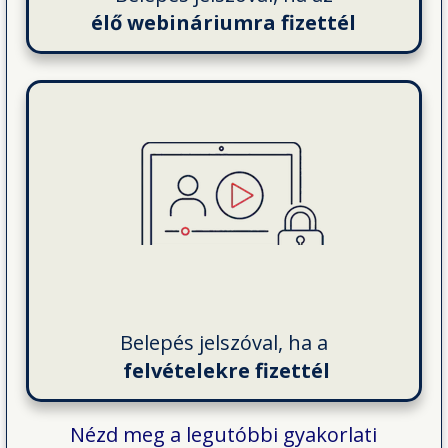
élő webináriumra fizettél
Belepés jelszóval, ha a
felvételekre fizettél
Nézd meg a legutóbbi gyakorlati