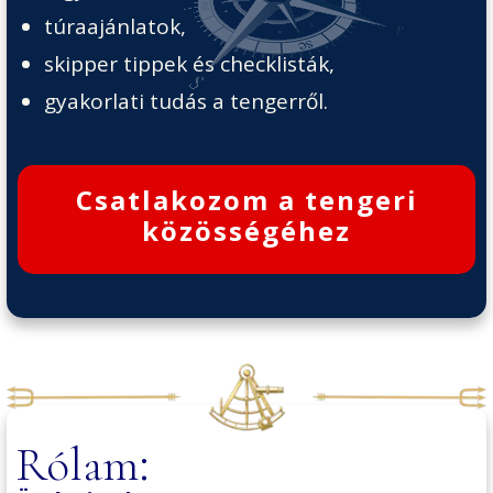
túraajánlatok,
skipper tippek és checklisták,
gyakorlati tudás a tengerről.
Csatlakozom a tengeri
közösségéhez
:
Rólam