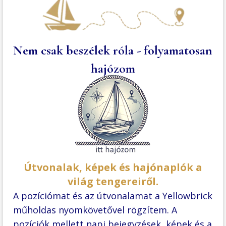
Nem csak beszélek róla - folyamatosan
hajózom
Útvonalak, képek és hajónaplók a
világ tengereiről.
A pozíciómat és az útvonalamat a Yellowbrick
műholdas nyomkövetővel rögzítem. A
pozíciók mellett napi bejegyzések, képek és a