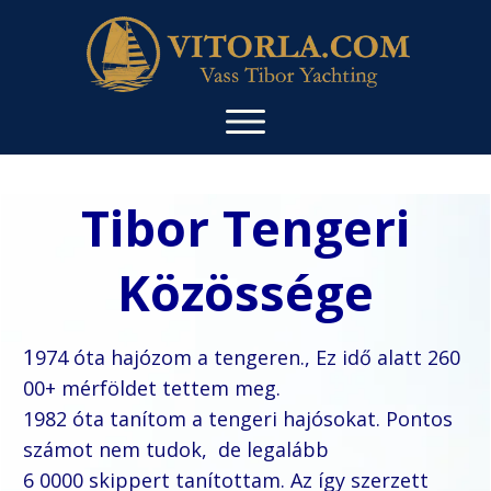
Tibor Tengeri
Közössége
1
974 óta hajózom a tengeren., Ez idő alatt 260
00+ mérföldet tettem meg.
1982 óta tanítom a tengeri hajósokat. Pontos
számot nem tudok,
de
legalább
6 0000 skippert tanítottam.
Az így szerzett