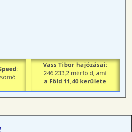
Vass Tibor hajózásai:
Speed
:
246 233,2 mérföld, ami
 csomó
a Föld 11,40 kerülete
g