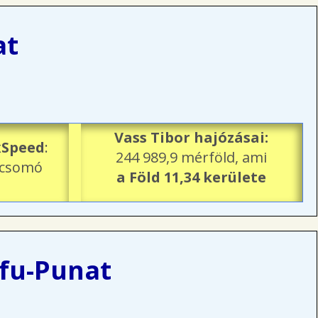
at
Vass Tibor hajózásai:
Speed
:
244 989,9 mérföld, ami
 csomó
a Föld 11,34 kerülete
rfu-Punat