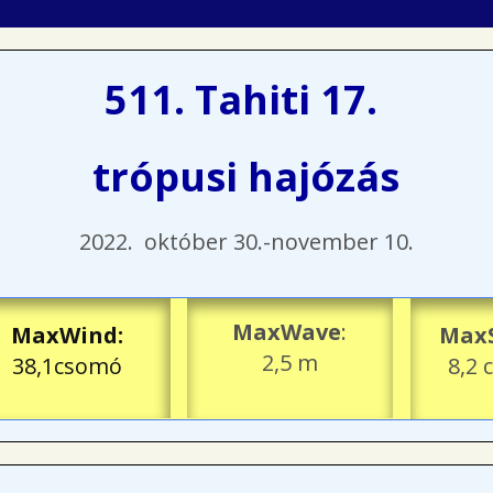
511. Tahiti 17.
trópusi hajózás
2022. október 30.-november 10.
MaxWave
:
MaxWind
:
Max
2,5 m
38,1csomó
8,2