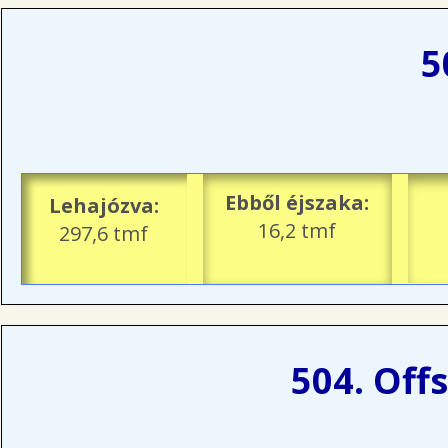
5
Ebből éjszaka:
Lehajózva:
16,2 tmf
297,6 tmf
504. Off