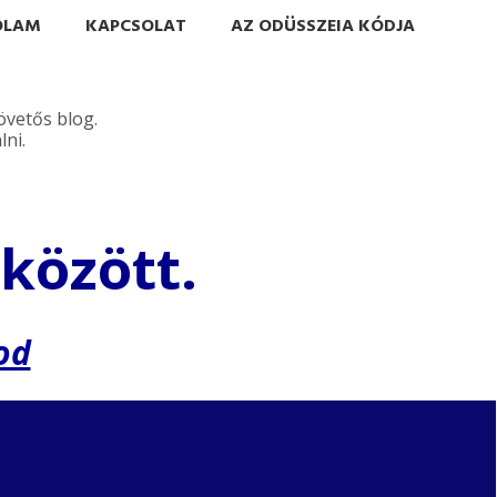
ÓLAM
KAPCSOLAT
AZ ODÜSSZEIA KÓDJA
övetős blog.
ni.
 között.
od