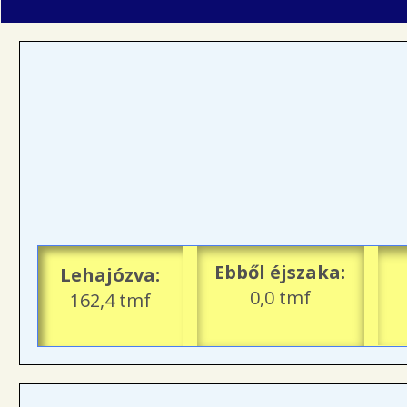
Ebből éjszaka:
Lehajózva:
0,0 tmf
162,4 tmf