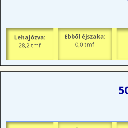
Ebből éjszaka:
Lehajózva:
0,0 tmf
28,2 tmf
5