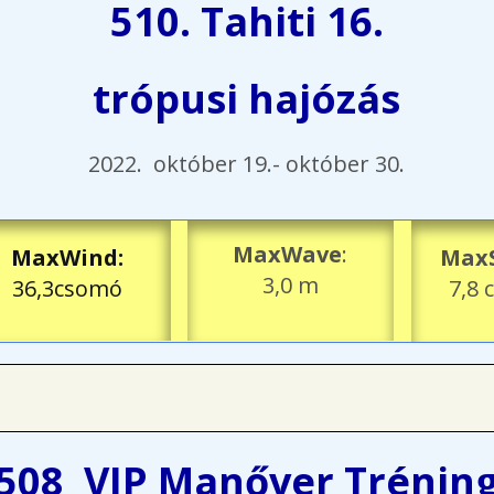
510. Tahiti 16.
trópusi hajózás
2022. október 19.- október 30.
MaxWave
:
MaxWind
:
Max
3,0 m
36,3csomó
7,8
508 VIP Manőver Trénin