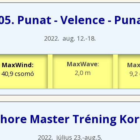
05. Punat - Velence - Pun
2022. aug. 12.-18.
MaxWave
:
MaxWind
:
Max
2,0 m
40,9 csomó
9,2
shore Master Tréning Ko
2022. július 23.-aug.5.