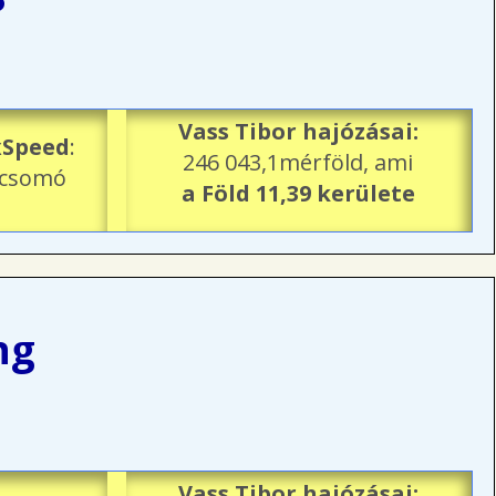
Vass Tibor hajózásai:
Speed
:
246 043,1mérföld, ami
 csomó
a Föld 11,39 kerülete
ng
Vass Tibor hajózásai: