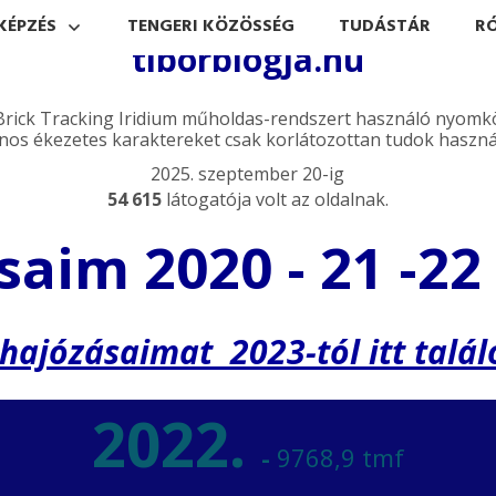
KÉPZÉS
TENGERI KÖZÖSSÉG
TUDÁSTÁR
R
tiborblogja.hu
 Brick Tracking Iridium műholdas-rendszert használó nyomk
nos ékezetes karaktereket csak korlátozottan tudok használ
2025. szeptember 20-ig
54 615
látogatója volt az oldalnak.
aim 2020 - 21 -22
 hajózásaimat 2023-tól itt talál
2022.
-
9768,9 tmf