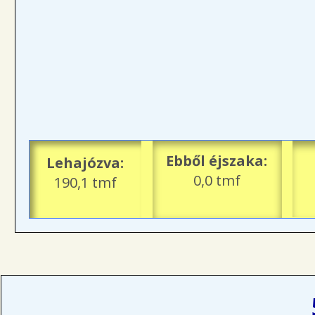
Ebből éjszaka:
Lehajózva:
0,0 tmf
190,1 tmf