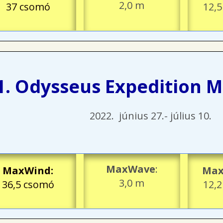
2,0 m
37 csomó
12,
1. Odysseus Expedition M
2022. június 27.- július 10.
MaxWave
:
MaxWind
:
Max
3,0 m
36,5 csomó
12,