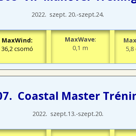
2022. szept. 20.-szept.24.
MaxWave
:
MaxWind
:
Max
0,1 m
36,2 csomó
5,8
07. Coastal Master Tréni
2022. szept.13.-szept.20.