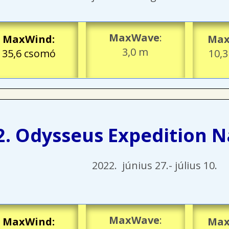
MaxWave
:
MaxWind
:
Max
3,0 m
35,6 csomó
10,
2. Odysseus Expedition N
2022. június 27.- július 10.
MaxWave
:
MaxWind
:
Max