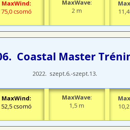
MaxWave
:
MaxWind
:
Max
2 m
75,0 csomó
11,
06. Coastal Master Tréni
2022. szept.6.-szept.13.
MaxWave
:
MaxWind
:
Max
1,5 m
52,5 csomó
10,