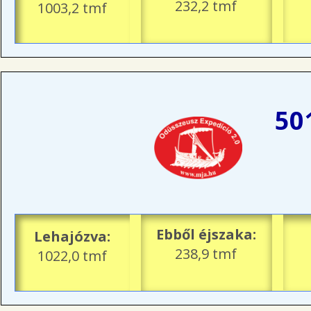
232,2 tmf
1003,2 tmf
50
Ebből éjszaka:
Lehajózva:
238,9 tmf
1022,0 tmf