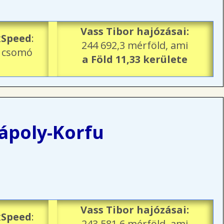
Vass Tibor hajózásai:
Speed
:
244 692,3 mérföld, ami
3 csomó
a Föld 11,33 kerülete
ápoly-Korfu
Vass Tibor hajózásai:
Speed
:
243 581,6 mérföld, ami